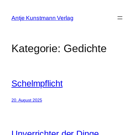
Zum
Inhalt
Antje Kunstmann Verlag
springen
Kategorie:
Gedichte
Schelmpflicht
20. August 2025
Unverrichter der Dinge