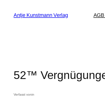
Zum
Inhalt
Antje Kunstmann Verlag
AGB 
springen
52™ Vergnügungen
Verfasst von
in