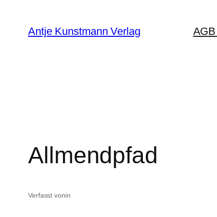
Zum
Inhalt
Antje Kunstmann Verlag
AGB 
springen
Allmendpfad
Verfasst von
in