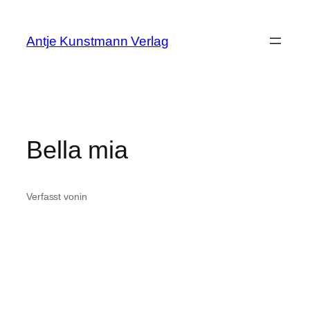
Zum
Inhalt
Antje Kunstmann Verlag
springen
Bella mia
Verfasst von
in