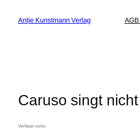
Zum
Inhalt
Antje Kunstmann Verlag
AGB 
springen
Caruso singt nich
Verfasst von
in