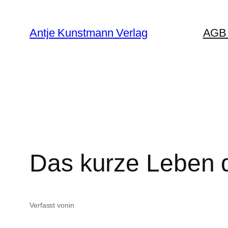
Zum
Inhalt
Antje Kunstmann Verlag
AGB 
springen
Das kurze Leben d
Verfasst von
in