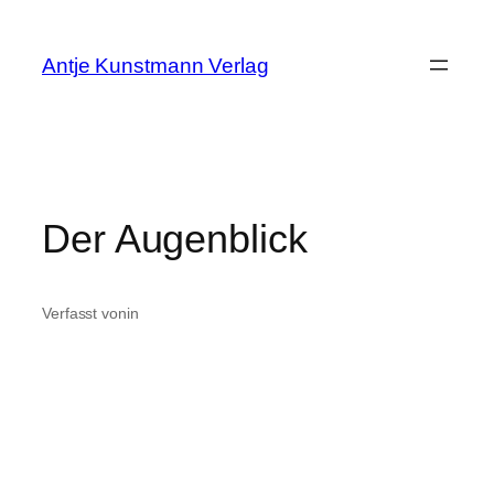
Zum
Inhalt
Antje Kunstmann Verlag
springen
Der Augenblick
Verfasst von
in