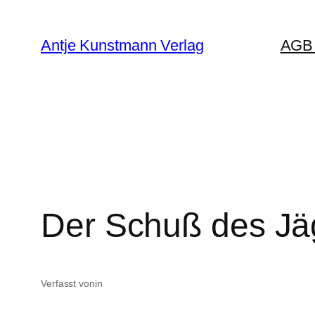
Zum
Inhalt
Antje Kunstmann Verlag
AGB 
springen
Der Schuß des Jä
Verfasst von
in