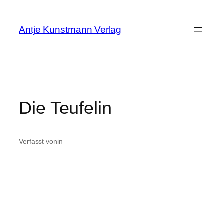
Zum
Inhalt
Antje Kunstmann Verlag
springen
Die Teufelin
Verfasst von
in