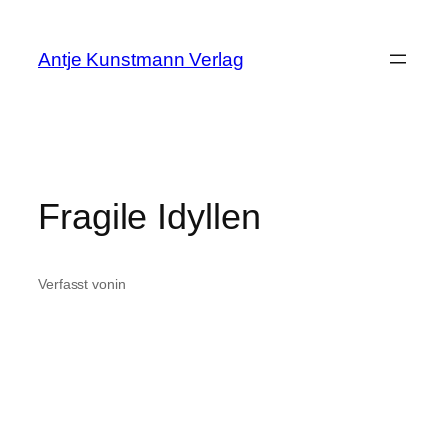
Zum
Inhalt
Antje Kunstmann Verlag
springen
Fragile Idyllen
Verfasst von
in