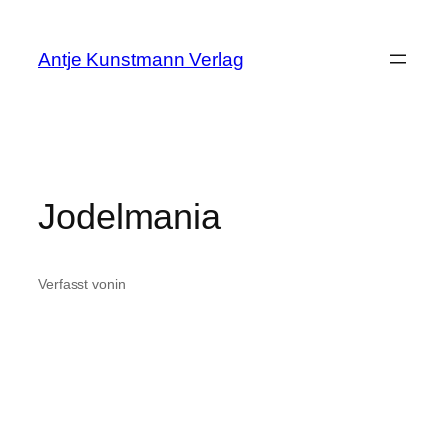
Zum
Inhalt
Antje Kunstmann Verlag
springen
Jodelmania
Verfasst von
in