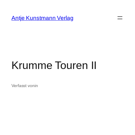
Zum
Inhalt
Antje Kunstmann Verlag
springen
Krumme Touren II
Verfasst von
in