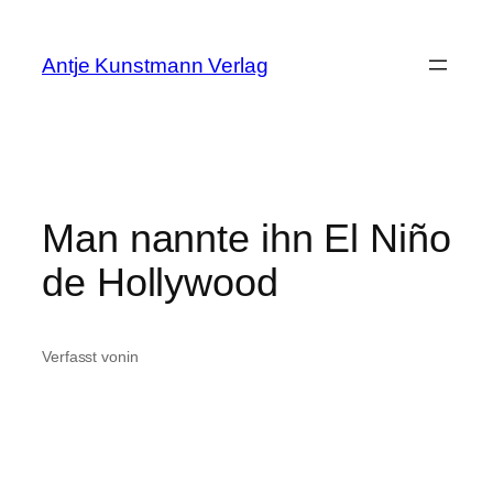
Zum
Inhalt
Antje Kunstmann Verlag
springen
Man nannte ihn El Niño
de Hollywood
Verfasst von
in