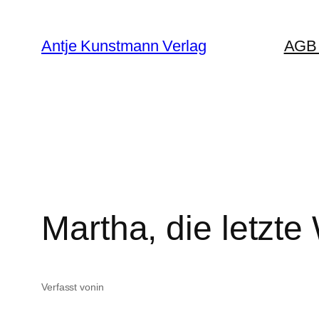
Zum
Inhalt
Antje Kunstmann Verlag
AGB 
springen
Martha, die letzt
Verfasst von
in