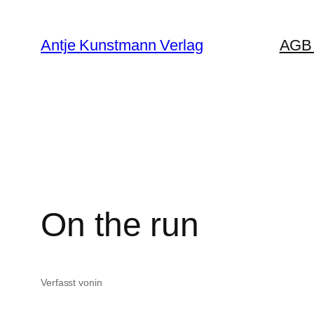
Zum
Inhalt
Antje Kunstmann Verlag
AGB 
springen
On the run
Verfasst von
in