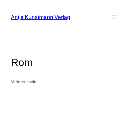
Zum
Inhalt
Antje Kunstmann Verlag
springen
Rom
Verfasst von
in