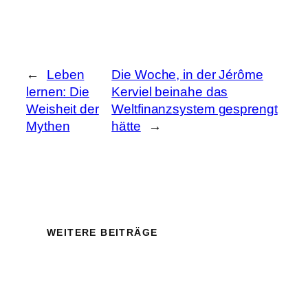
←
Leben
Die Woche, in der Jérôme
lernen: Die
Kerviel beinahe das
Weisheit der
Weltfinanzsystem gesprengt
Mythen
hätte
→
WEITERE BEITRÄGE