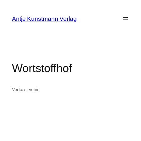
Zum
Inhalt
Antje Kunstmann Verlag
springen
Wortstoffhof
Verfasst von
in