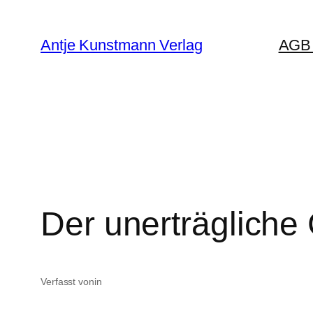
Zum
Inhalt
Antje Kunstmann Verlag
AGB 
springen
Der unerträglich
Verfasst von
in