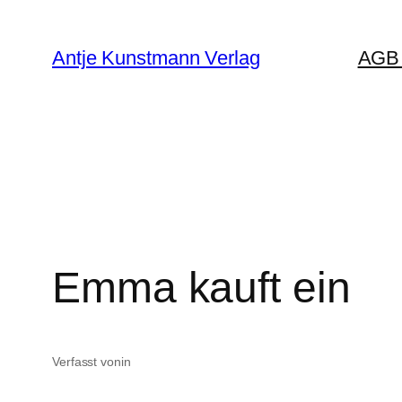
Zum
Inhalt
Antje Kunstmann Verlag
AGB 
springen
Emma kauft ein
Verfasst von
in